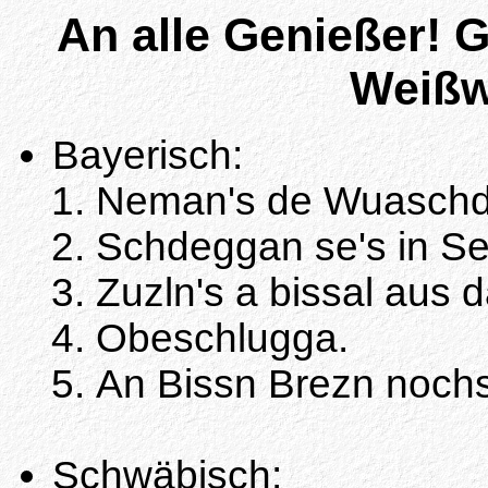
An alle Genießer! 
Weißw
Bayerisch:
Neman's de Wuaschd 
Schdeggan se's in S
Zuzln's a bissal aus
Obeschlugga.
An Bissn Brezn noch
Schwäbisch: