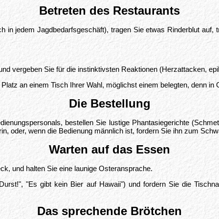
Betreten des Restaurants
ch in jedem Jagdbedarfsgeschäft), tragen Sie etwas Rinderblut auf, t
d vergeben Sie für die instinktivsten Reaktionen (Herzattacken, epi
Platz an einem Tisch Ihrer Wahl, möglichst einem belegten, denn in 
Die Bestellung
Bedienungspersonals, bestellen Sie lustige Phantasiegerichte (Schm
erin, oder, wenn die Bedienung männlich ist, fordern Sie ihn zum Sch
Warten auf das Essen
eck, und halten Sie eine launige Osteransprache.
urst!", "Es gibt kein Bier auf Hawaii") und fordern Sie die Tisch
Das sprechende Brötchen