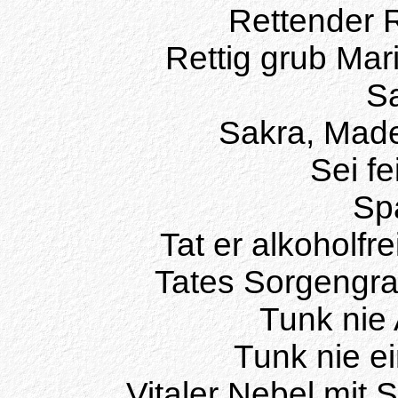
Rettender Re
Rettig grub Mar
S
Sakra, Mad
Sei fei
Sp
Tat er alkoholfre
Tates Sorgengrab
Tunk nie 
Tunk nie ei
Vitaler Nebel mit S