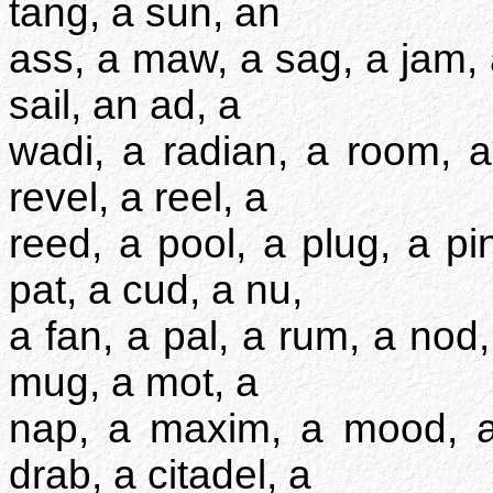
tang, a sun, an
ass, a maw, a sag, a jam, 
sail, an ad, a
wadi, a radian, a room, a 
revel, a reel, a
reed, a pool, a plug, a pi
pat, a cud, a nu,
a fan, a pal, a rum, a nod,
mug, a mot, a
nap, a maxim, a mood, a 
drab, a citadel, a