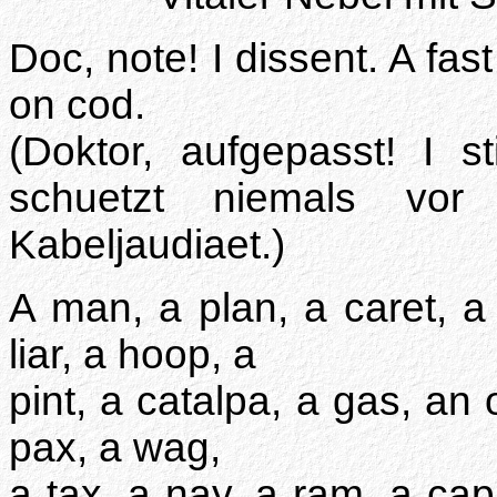
Doc, note! I dissent. A fas
on cod.
(Doktor, aufgepasst! I 
schuetzt niemals vor
Kabeljaudiaet.)
A man, a plan, a caret, a
liar, a hoop, a
pint, a catalpa, a gas, an o
pax, a wag,
a tax, a nay, a ram, a cap