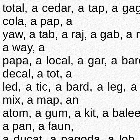
total, a cedar, a tap, a ga
cola, a pap, a
yaw, a tab, a raj, a gab, a 
a way, a
papa, a local, a gar, a bar
decal, a tot, a
led, a tic, a bard, a leg,
mix, a map, an
atom, a gum, a kit, a balee
a pan, a faun,
a ducat, a pagoda, a lob, 