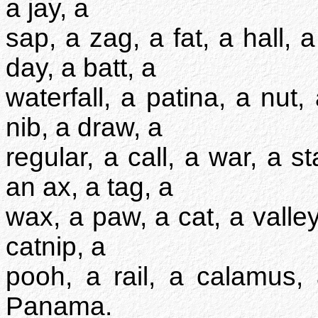
a jay, a
sap, a zag, a fat, a hall,
day, a batt, a
waterfall, a patina, a nut
nib, a draw, a
regular, a call, a war, a 
an ax, a tag, a
wax, a paw, a cat, a valley,
catnip, a
pooh, a rail, a calamus, 
Panama.