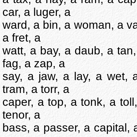
car, a luger, a
ward, a bin, a woman, a vass
a fret, a
watt, a bay, a daub, a tan,
fag, a zap, a
say, a jaw, a lay, a wet, a
tram, a torr, a
caper, a top, a tonk, a toll
tenor, a
bass, a passer, a capital, 