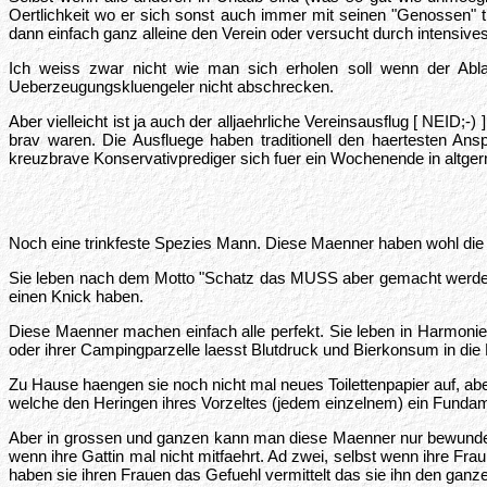
Oertlichkeit wo er sich sonst auch immer mit seinen "Genossen" tr
dann einfach ganz alleine den Verein oder versucht durch intensi
Ich weiss zwar nicht wie man sich erholen soll wenn der Abla
Ueberzeugungskluengeler nicht abschrecken.
Aber vielleicht ist ja auch der alljaehrliche Vereinsausflug [ NEI
brav waren. Die Ausfluege haben traditionell den haertesten An
kreuzbrave Konservativprediger sich fuer ein Wochenende in altgerm
Noch eine trinkfeste Spezies Mann. Diese Maenner haben wohl die pe
Sie leben nach dem Motto "Schatz das MUSS aber gemacht werden
einen Knick haben.
Diese Maenner machen einfach alle perfekt. Sie leben in Harmonie 
oder ihrer Campingparzelle laesst Blutdruck und Bierkonsum in die
Zu Hause haengen sie noch nicht mal neues Toilettenpapier auf, abe
welche den Heringen ihres Vorzeltes (jedem einzelnem) ein Fund
Aber in grossen und ganzen kann man diese Maenner nur bewundern. 
wenn ihre Gattin mal nicht mitfaehrt. Ad zwei, selbst wenn ihre Fra
haben sie ihren Frauen das Gefuehl vermittelt das sie ihn den ganze