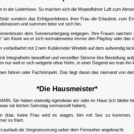
ten in der Lederhose. So machen sich die Mopedfahrer Luft zum Atme
 Stolz sondern das Erfolgserlebniss ihrer Frau die Erlaubnis zum
ndstrassen und summen leise vor sich hin.
ie immereinsam dem Sonnenuntergang entgegen. Ihre Frauen raechen
igitte" am Kiosk wo er sich normalerweise immer den Playboy oder d
 vorbeifaehrt mit 1'nem Kubikmeter Windeln auf dem aufwendig lack
it Integralhelm bewaffnet und verstellter Stimme ihre Bestellung a
en nur weil er sich weigerte ohne Helm, in einer Gegend wo man ihn 
ppen fahren oder Fachsimpeln. Das liegt daran das niemand von de
*Die Hausmeister*
 MANN. Sie haben staendig irgendwas am oder im Haus (ich bleibe h
, was sie letzten Samstag vermasselt haben).
ion (klar, keine Frau wird es wagen, ihm mit Sex zu kommen, 
r so friert.
orcaurlaub als Vergroesserung ueber dem Fernseher angebracht.