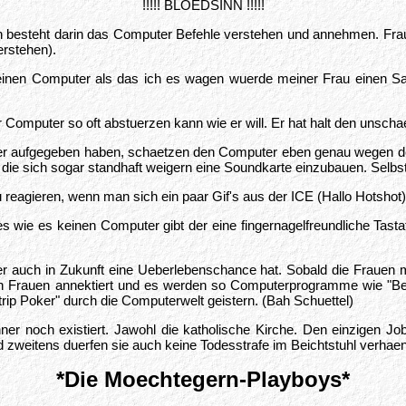
!!!!! BLOEDSINN !!!!!
n besteht darin das Computer Befehle verstehen und annehmen. Fra
erstehen).
 meinen Computer als das ich es wagen wuerde meiner Frau einen 
Computer so oft abstuerzen kann wie er will. Er hat halt den unschae
er aufgegeben haben, schaetzen den Computer eben genau wegen der
e die sich sogar standhaft weigern eine Soundkarte einzubauen. Sel
u reagieren, wenn man sich ein paar Gif's aus der ICE (Hallo Hotsho
s wie es keinen Computer gibt der eine fingernagelfreundliche Tasta
r auch in Zukunft eine Ueberlebenschance hat. Sobald die Frauen me
Frauen annektiert und es werden so Computerprogramme wie "Berech
rip Poker" durch die Computerwelt geistern. (Bah Schuettel)
nner noch existiert. Jawohl die katholische Kirche. Den einzigen
itens duerfen sie auch keine Todesstrafe im Beichtstuhl verhaengen. 
*Die Moechtegern-Playboys*