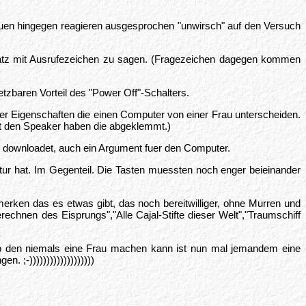
uen hingegen reagieren ausgesprochen "unwirsch" auf den Versuch
Satz mit Ausrufezeichen zu sagen. (Fragezeichen dagegen kommen
tzbaren Vorteil des "Power Off"-Schalters.
 Eigenschaften die einen Computer von einer Frau unterscheiden.
bst den Speaker haben die abgeklemmt.)
t) downloadet, auch ein Argument fuer den Computer.
tur hat. Im Gegenteil. Die Tasten muessten noch enger beieinander
rken das es etwas gibt, das noch bereitwilliger, ohne Murren und
nen des Eisprungs","Alle Cajal-Stifte dieser Welt","Traumschiff
 Job den niemals eine Frau machen kann ist nun mal jemandem eine
;-)))))))))))))))))))