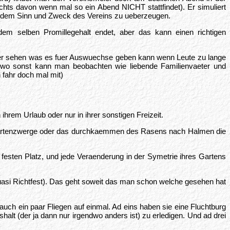
ichts davon wenn mal so ein Abend NICHT stattfindet). Er simuliert
on dem Sinn und Zweck des Vereins zu ueberzeugen.
em selben Promillegehalt endet, aber das kann einen richtigen
n jeder sehen was es fuer Auswuechse geben kann wenn Leute zu lange
endwo sonst kann man beobachten wie liebende Familienvaeter und
 fahr doch mal mit)
hrem Urlaub oder nur in ihrer sonstigen Freizeit.
 Gartenzwerge oder das durchkaemmen des Rasens nach Halmen die
 festen Platz, und jede Veraenderung in der Symetrie ihres Gartens
(quasi Richtfest). Das geht soweit das man schon welche gesehen hat
uch ein paar Fliegen auf einmal. Ad eins haben sie eine Fluchtburg
halt (der ja dann nur irgendwo anders ist) zu erledigen. Und ad drei