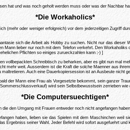
sen hat und was noch geholt werden muss oder was der Nachbar hat
*Die Workaholics*
ch (mehr oder weniger erfolgreich) vor dem jederzeitigen Zugriff du
hantasie sich die Arbeit als Hobby zu suchen. Nicht nur das dieser W
en Mann lieber nur noch mit dem Telefon verkehrt. Den Workaholiks di
ehelichen Pflichten so einiges zurueckzahlen kann ;-) ]
 einen vollbepackten Schreibtisch zu beharken, aber es gibt nun 
t mehr weit. Ausserdem ist die Kraft die solche Maenner aus ihrem 
t zu maltretieren. Auch eine Dauerkopiersession ist an Ausbeute nicht
bald der Mann eine Frau als Vorgesetzte bekommt, sein ganzer Trau
n Sommerschlussverkauf) wird sein Selbstbewusstsein zerrieben w
*Die Computersuechtigen*
 die den Umgang mit Frauen entweder noch nicht angefangen haben 
efangen haben, lieben sie das Spielen mit dem Maschinchen weil 
 das Ergebniss seiner Wahl. Jeder Befehl wird sofort ausgefuehrt und