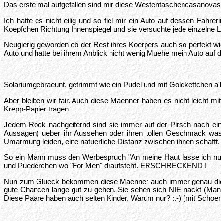
Das erste mal aufgefallen sind mir diese Westentaschencasanovas
Ich hatte es nicht eilig und so fiel mir ein Auto auf dessen Fah
Koepfchen Richtung Innenspiegel und sie versuchte jede einzelne L
Neugierig geworden ob der Rest ihres Koerpers auch so perfekt wie 
Auto und hatte bei ihrem Anblick nicht wenig Muehe mein Auto auf d
Solariumgebraeunt, getrimmt wie ein Pudel und mit Goldkettchen a'la
Aber bleiben wir fair. Auch diese Maenner haben es nicht leicht 
Krepp-Papier tragen.
Jedem Rock nachgeifernd sind sie immer auf der Pirsch nach ei
Aussagen) ueber ihr Aussehen oder ihren tollen Geschmack was 
Umarmung leiden, eine natuerliche Distanz zwischen ihnen schafft.
So ein Mann muss den Werbespruch "An meine Haut lasse ich nur
und Puederchen wo "For Men" draufsteht. ERSCHRECKEND !
Nun zum Glueck bekommen diese Maenner auch immer genau die Fra
gute Chancen lange gut zu gehen. Sie sehen sich NIE nackt (Man 
Diese Paare haben auch selten Kinder. Warum nur? :.-) (mit Schoen