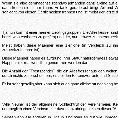
Wenn sie also demnaechst irgendwo jemanden ganz alleine auf ei
dann freuen sie sich mit ihm. Er tankt gerade auf billige Art un
schlecht von diesen Oertlichkeiten trennen und ist meist der letzte d
Tja nun kommt einer meiner Lieblingsgruppen. Die Allesfresser si
bereit was essbares zu greifen) und der, nur schwer zu unterdr
Meist haben diese Maenner eine zierliche (in Vergleich zu 
zurueckzufuehren ist).
Diese Maenner haben es aufgrund ihrer Statur naturgemaess etwas 
Happen hier mal woertlich genommen werden darf.
Die Anzahl der "Trostspender", die ein Allesfresser,aus den wei
durch nichts zu erschuettern, es sei den Essensvorraete und Snack
Er ist sehr gesellig,aber kann sich auch ganz alleine stundenlang 
"Alle Neune" ist der allgemeine Schlachtruf der Vereinsmeier. K
unmoeglich einen Vereinsmeier davon abzubringen einen dieser "
Selbst wenn alle anderen in Urlaub sind (was so gut wie unmoeg