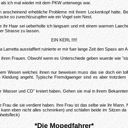
 als ich mal wieder mit dem PKW unterwegs war.
rerin anscheinend erhebliche Probleme mit ihrem Lockenkopf hatte. B
ocke so zurechtzuzupfen wie ein Vogel sein Nest.
ihr Haar sei ueberholte ich langsam und mit einem warmen Laecheln a
er Strasse zu lassen.
EIN KERL !!!!!
 Lametta ausstaffiert ruinierte er mir fuer lange Zeit den Spass am A
mit ihren Frauen. Obwohl wenn es Unterschiede geben wuerde wie "st
nem Wesen welches ihnen nur beweisen muss das sie doch ein toll
Kleidung angeht. Typische Fremdgaenger sind es aber trotzdem nic
 Wasser und CD" kreiert haben. Gehen sie mal in ihrem Bekannten
u die sie verdient haben. Ihre Frau ist das selbe wie ihr Mann.
kann eben nicht alles schminken) und schlafen beide im Sitzen da
heitsfleck)
*Die Mopedfahrer*