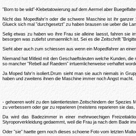
"Born to be wild"-Klebetatowierung auf dem Aermel aber Buegelfal
Nicht das Mopedfahr'n oder die schwere Maschine ist ihr ganzer
Glueck sich mal "durchgesetzt" zu haben brausen sie ueber die La
Selig etwas zu haben wo ihre Frau sie alleine laesst, fahren s
besorgen was zutiefst unmaennlich ist. Sei es die Zeitschrift "Br
Sieht aber auch zum schiessen aus wenn ein Mopedfahrer an einem
Niemand hat Mitleid mit den Geschaeftsleuten welche Kunden, die m
so mancher "Rebell auf Raedern" irrtuemlicherweise verhaftet word
Ja Moped fahr'n isoliert.Drum sieht man sie auch niemals in Gru
haben und zweitens ihnen die Maschine immer noch Angst macht.
- gehoeren wohl zu den talentiertesten Zeitschindern der Spezies
zu verbessern oder gar zu reparieren (meistens reparieren sie das
Da wird das Badezimmer in einer mehrwoechigen Freizeitakt
Styroporverkleidung gedaemmt, weil die Frau ja nach dem Bade imme
Oder "sie" haette gern noch dieses schoene Foto vom letzten Mall