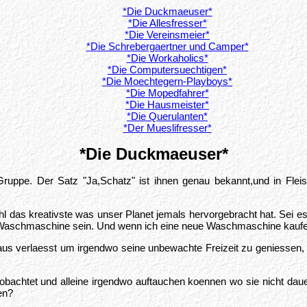
*Die Duckmaeuser*
*Die Allesfresser*
*Die Vereinsmeier*
*Die Schrebergaertner und Camper*
*Die Workaholics*
*Die Computersuechtigen*
*Die Moechtegern-Playboys*
*Die Mopedfahrer*
*Die Hausmeister*
*Die Querulanten*
*Der Mueslifresser*
*Die Duckmaeuser*
uppe. Der Satz "Ja,Schatz" ist ihnen genau bekannt,und in Flei
 das kreativste was unser Planet jemals hervorgebracht hat. Sei e
Waschmaschine sein. Und wenn ich eine neue Waschmaschine kaufen mu
aus verlaesst um irgendwo seine unbewachte Freizeit zu geniessen, 
eobachtet und alleine irgendwo auftauchen koennen wo sie nicht da
en?