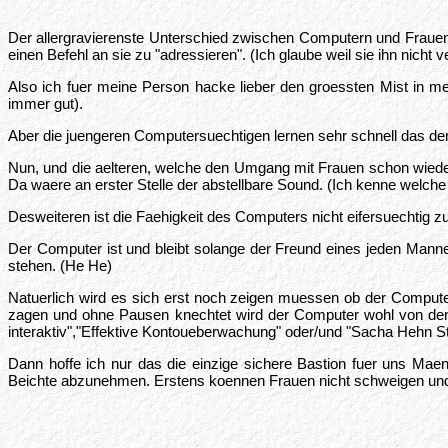
Der allergravierenste Unterschied zwischen Computern und Fraue
einen Befehl an sie zu "adressieren". (Ich glaube weil sie ihn nicht v
Also ich fuer meine Person hacke lieber den groessten Mist in
immer gut).
Aber die juengeren Computersuechtigen lernen sehr schnell das der 
Nun, und die aelteren, welche den Umgang mit Frauen schon wied
Da waere an erster Stelle der abstellbare Sound. (Ich kenne welch
Desweiteren ist die Faehigkeit des Computers nicht eifersuechtig z
Der Computer ist und bleibt solange der Freund eines jeden Manne
stehen. (He He)
Natuerlich wird es sich erst noch zeigen muessen ob der Compute
zagen und ohne Pausen knechtet wird der Computer wohl von den 
interaktiv","Effektive Kontoueberwachung" oder/und "Sacha Hehn St
Dann hoffe ich nur das die einzige sichere Bastion fuer uns Mae
Beichte abzunehmen. Erstens koennen Frauen nicht schweigen und zwe