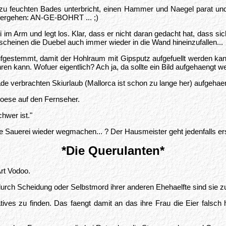
u feuchten Bades unterbricht, einen Hammer und Naegel parat und 
zergehen: AN-GE-BOHRT ... ;)
ti im Arm und legt los. Klar, dass er nicht daran gedacht hat, dass si
heinen die Duebel auch immer wieder in die Wand hineinzufallen...
gestemmt, damit der Hohlraum mit Gipsputz aufgefuellt werden kann
ren kann. Wofuer eigentlich? Ach ja, da sollte ein Bild aufgehaengt w
de verbrachten Skiurlaub (Mallorca ist schon zu lange her) aufgehae
toese auf den Fernseher.
hwer ist."
 Sauerei wieder wegmachen... ? Der Hausmeister geht jedenfalls erst
*Die Querulanten*
rt Vodoo.
s durch Scheidung oder Selbstmord ihrer anderen Ehehaelfte sind sie
ves zu finden. Das faengt damit an das ihre Frau die Eier falsch 