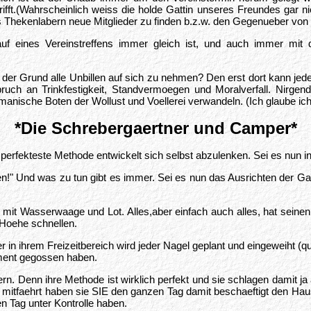
ifft.(Wahrscheinlich weiss die holde Gattin unseres Freundes gar n
ves Thekenlabern neue Mitglieder zu finden b.z.w. den Gegenueber v
uf eines Vereinstreffens immer gleich ist, und auch immer mit d
D;-) ] der Grund alle Unbillen auf sich zu nehmen? Den erst dort kan
spruch an Trinkfestigkeit, Standvermoegen und Moralverfall. Nirg
anische Boten der Wollust und Voellerei verwandeln. (Ich glaube ich
*Die Schrebergaertner und Camper*
rfekteste Methode entwickelt sich selbst abzulenken. Sei es nun in i
!" Und was zu tun gibt es immer. Sei es nun das Ausrichten der
mit Wasserwaage und Lot. Alles,aber einfach auch alles, hat seinen
 Hoehe schnellen.
r in ihrem Freizeitbereich wird jeder Nagel geplant und eingeweiht 
ament gegossen haben.
Denn ihre Methode ist wirklich perfekt und sie schlagen damit ja a
u mitfaehrt haben sie SIE den ganzen Tag damit beschaeftigt den Haus
n Tag unter Kontrolle haben.