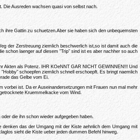
. Die Ausreden wachsen quasi von selbst nach.
rch ihre Gattin zu schuetzen.Aber sie haben sich den unbequemsten
eg der Zerstreuung ziemlich beschwerlich ist,so ist damit auch die
e schon laenger auf diesem "Trip" sind ist es aber nachher so auch
mal mehr Akten als Potenz. IHR KOeNNT GAR NICHT GEWINNEN!!! Und
"Hobby" schoepfen ziemlich schnell erschoepft. Es bringt naemlich
 gerade das Gelbe vom Ei.
m vorbei ist. Da er Auseinandersetzungen mit Frauen nun mal mehr
ie getrocknete Kruemmelkacke vom Wind.
oder die ihn schon wieder aufgegeben haben.
sie denken das der Umgang mit der Kiste aehnlich dem Umgang mit
 klaglos sieht die Kiste ueber jeden dummen Befehl hinweg.