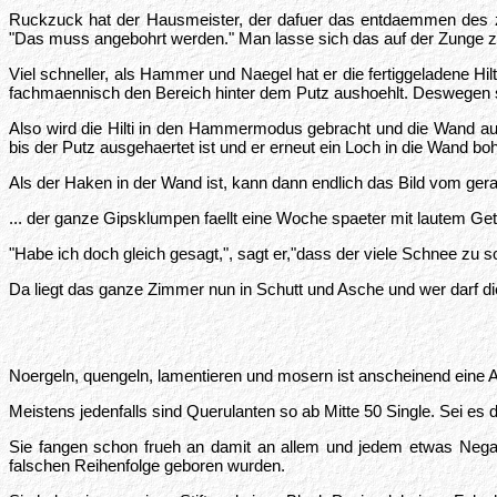
Ruckzuck hat der Hausmeister, der dafuer das entdaemmen des z
"Das muss angebohrt werden." Man lasse sich das auf der Zunge 
Viel schneller, als Hammer und Naegel hat er die fertiggeladene Hil
fachmaennisch den Bereich hinter dem Putz aushoehlt. Deswegen sc
Also wird die Hilti in den Hammermodus gebracht und die Wand auf
bis der Putz ausgehaertet ist und er erneut ein Loch in die Wand boh
Als der Haken in der Wand ist, kann dann endlich das Bild vom gera
... der ganze Gipsklumpen faellt eine Woche spaeter mit lautem Ge
"Habe ich doch gleich gesagt,", sagt er,"dass der viele Schnee zu sc
Da liegt das ganze Zimmer nun in Schutt und Asche und wer darf die
Noergeln, quengeln, lamentieren und mosern ist anscheinend eine A
Meistens jedenfalls sind Querulanten so ab Mitte 50 Single. Sei e
Sie fangen schon frueh an damit an allem und jedem etwas Negati
falschen Reihenfolge geboren wurden.