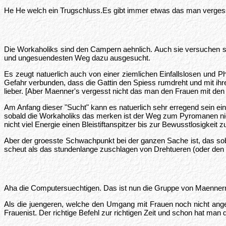
He He welch ein Trugschluss.Es gibt immer etwas das man verges
Die Workaholiks sind den Campern aehnlich. Auch sie versuchen si
und ungesuendesten Weg dazu ausgesucht.
Es zeugt natuerlich auch von einer ziemlichen Einfallslosen und P
Gefahr verbunden, dass die Gattin den Spiess rumdreht und mit ihr
lieber. [Aber Maenner's vergesst nicht das man den Frauen mit den 
Am Anfang dieser "Sucht" kann es natuerlich sehr erregend sein
sobald die Workaholiks das merken ist der Weg zum Pyromanen nich
nicht viel Energie einen Bleistiftanspitzer bis zur Bewusstlosigkei
Aber der groesste Schwachpunkt bei der ganzen Sache ist, das so
scheut als das stundenlange zuschlagen von Drehtueren (oder de
Aha die Computersuechtigen. Das ist nun die Gruppe von Maennern
Als die juengeren, welche den Umgang mit Frauen noch nicht ang
Frauenist. Der richtige Befehl zur richtigen Zeit und schon hat man