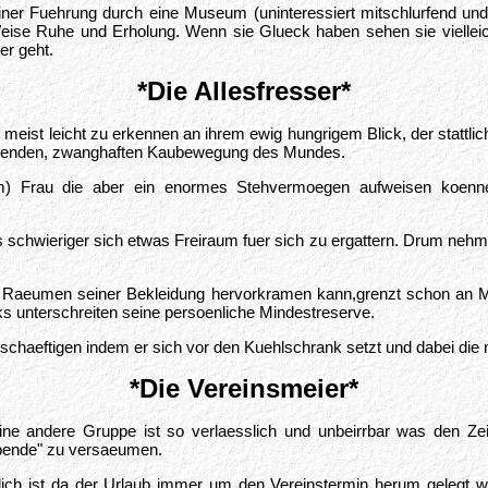
ner Fuehrung durch eine Museum (uninteressiert mitschlurfend und
d Weise Ruhe und Erholung. Wenn sie Glueck haben sehen sie vielle
er geht.
*Die Allesfresser*
nd meist leicht zu erkennen an ihrem ewig hungrigem Blick, der st
ueckenden, zwanghaften Kaubewegung des Mundes.
ihm) Frau die aber ein enormes Stehvermoegen aufweisen koenn
schwieriger sich etwas Freiraum fuer sich zu ergattern. Drum nehmen
ten Raeumen seiner Bekleidung hervorkramen kann,grenzt schon an M
s unterschreiten seine persoenliche Mindestreserve.
beschaeftigen indem er sich vor den Kuehlschrank setzt und dabei di
*Die Vereinsmeier*
eine andere Gruppe ist so verlaesslich und unbeirrbar was den Zeit
Abende" zu versaeumen.
lich ist da der Urlaub immer um den Vereinstermin herum gelegt w