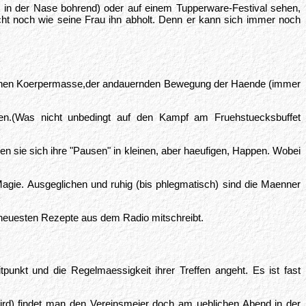
 in der Nase bohrend) oder auf einem Tupperware-Festival sehen,
icht noch wie seine Frau ihn abholt. Denn er kann sich immer noch
attlichen Koerpermasse,der andauernden Bewegung der Haende (immer
en.(Was nicht unbedingt auf den Kampf am Fruehstuecksbuffet
 sie sich ihre "Pausen" in kleinen, aber haeufigen, Happen. Wobei
agie. Ausgeglichen und ruhig (bis phlegmatisch) sind die Maenner
e neuesten Rezepte aus dem Radio mitschreibt.
punkt und die Regelmaessigkeit ihrer Treffen angeht. Es ist fast
ird) findet man den Vereinsmeier doch am ueblichen Abend in der