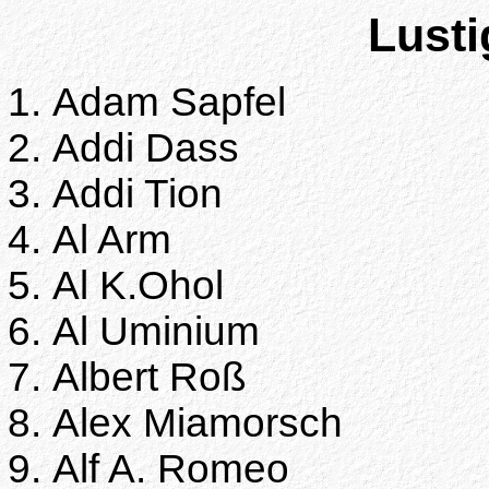
Lust
Adam Sapfel
Addi Dass
Addi Tion
Al Arm
Al K.Ohol
Al Uminium
Albert Roß
Alex Miamorsch
Alf A. Romeo