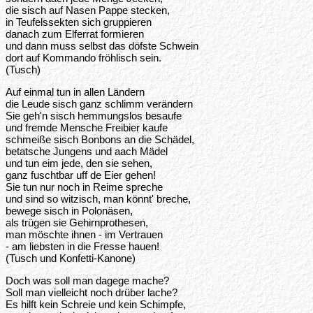
die sisch auf Nasen Pappe stecken,
in Teufelssekten sich gruppieren
danach zum Elferrat formieren
und dann muss selbst das döfste Schwein
dort auf Kommando fröhlisch sein.
(Tusch)
Auf einmal tun in allen Ländern
die Leude sisch ganz schlimm verändern
Sie geh'n sisch hemmungslos besaufe
und fremde Mensche Freibier kaufe
schmeiße sisch Bonbons an die Schädel,
betatsche Jungens und aach Mädel
und tun eim jede, den sie sehen,
ganz fuschtbar uff de Eier gehen!
Sie tun nur noch in Reime spreche
und sind so witzisch, man könnt' breche,
bewege sisch in Polonäsen,
als trügen sie Gehirnprothesen,
man möschte ihnen - im Vertrauen
- am liebsten in die Fresse hauen!
(Tusch und Konfetti-Kanone)
Doch was soll man dagege mache?
Soll man vielleicht noch drüber lache?
Es hilft kein Schreie und kein Schimpfe,