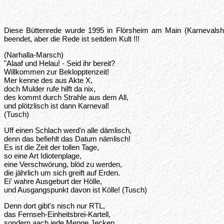
Diese Büttenrede wurde 1995 in Flörsheim am Main (Karnevalsho
beendet, aber die Rede ist seitdem Kult !!!
(Narhalla-Marsch)
"Alaaf und Helau! - Seid ihr bereit?
Willkommen zur Beklopptenzeit!
Mer kenne des aus Akte X,
doch Mulder rufe hilft da nix,
des kommt durch Strahle aus dem All,
und plötzlisch ist dann Karneval!
(Tusch)
Uff einen Schlach werd'n alle dämlisch,
denn das befiehlt das Datum nämlisch!
Es ist die Zeit der tollen Tage,
so eine Art Idiotenplage,
eine Verschwörung, blöd zu werden,
die jährlich um sich greift auf Erden.
Ei' wahre Ausgeburt der Hölle,
und Ausgangspunkt davon ist Kölle! (Tusch)
Denn dort gibt's nisch nur RTL,
das Fernseh-Einheitsbrei-Kartell,
sondern aach jede Menge Jecken,