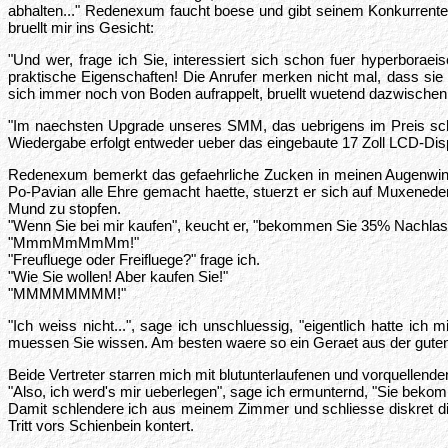
abhalten..." Redenexum faucht boese und gibt seinem Konkurrente
bruellt mir ins Gesicht:
"Und wer, frage ich Sie, interessiert sich schon fuer hyperbora
praktische Eigenschaften! Die Anrufer merken nicht mal, dass si
sich immer noch von Boden aufrappelt, bruellt wuetend dazwischen
"Im naechsten Upgrade unseres SMM, das uebrigens im Preis schon 
Wiedergabe erfolgt entweder ueber das eingebaute 17 Zoll LCD-Disp
Redenexum bemerkt das gefaehrliche Zucken in meinen Augenwinkeln
Po-Pavian alle Ehre gemacht haette, stuerzt er sich auf Muxened
Mund zu stopfen.
"Wenn Sie bei mir kaufen", keucht er, "bekommen Sie 35% Nachla
"MmmMmMmMm!"
"Freufluege oder Freifluege?" frage ich.
"Wie Sie wollen! Aber kaufen Sie!"
"MMMMMMMM!"
"Ich weiss nicht...", sage ich unschluessig, "eigentlich hatte i
muessen Sie wissen. Am besten waere so ein Geraet aus der guten 
Beide Vertreter starren mich mit blutunterlaufenen und vorquellend
"Also, ich werd's mir ueberlegen", sage ich ermunternd, "Sie beko
Damit schlendere ich aus meinem Zimmer und schliesse diskret die
Tritt vors Schienbein kontert.