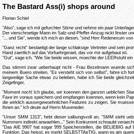
The Bastard Ass(i) shops around
Florian Schiel
"Also", sage ich mit gefurchter Stirne und nehme ein paar Unterlag
Der vierschroetige Mann im Salz-und-Pfeffer-Anzug nickt finster und
"... und Sie", wende ich mich an diesen, "sind Herr Redenexum von d
"Ganz recht" bestaetigt der lange schlaksige Vertreter und sein pr
Hand zaertlich auf das Vorfuehrgeraet, das vor mir aufgebaut ist.
"Gut", sage ich. "Wie Sie beide wissen, moechte der LEERstuhl ein 
Das stimmt zwar ueberhaupt nicht - Frau Bezelmann wuerde sich 
meinem Buero streiten. "Es versteht sich von selbst", fahre ich fo
langweilige Sache etwas zu beleben, habe ich Sie beide gleichzeit
Zeigefinger.
"Moment noch! Ich glaube, wir koennen den ganzen ueblichen Sta
Faxe im voraus speichern und empfangen koennen, wenn kein Papier 
die wirklich aussergewoehnlichen Features zu zeigen. Sie muessen
Ihnen an." Ich deute auf Herrn Muxeneder.
"Unser SMM 1313", hebt dieser salbungsvoll an, "SMM steht uebr
Nummern indirekt anwaehlen..." Sein Konkurrent schnaubt veraecht
"Das AIE 9907 hat sogar 999 Speicherstellen, die BELIEBIG auf D
Funktion. Das heisst, es merkt SELBSTTAeTIG, wann es am guenst