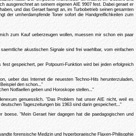
sich ausgerechnet an seinem eigenen AIE 9907 fest. Dabei geraet er
 haben, und das Geraet faengt an, im Turbobetrieb seinen gesamten
ngt der umherdampfende Toner sofort die Handgreiflichkeiten zum
e mich zum Kauf ueberzeugen wollen, muessen mir schon ein paar
saemtliche akustischen Signale sind frei waehlbar, vom einfachen
st gespeichert, per Potpourri-Funktion wird bei jeden erfolgreich
ion, ueber das Internet die neuesten Techno-Hits herunterzuladen,
Beispiel den schon..."
chen Notfaellen geben und Horoskope stellen..."
denexum genuesslich. "Das Problem hat unser AIE nicht, weil es
eutschen Tageszeitungen bis 1963 sind darin gespeichert..."
r boese. "Mein Geraet hier dagegen hat die paedagogischen und
gewandte forensische Medizin und hyperboraeische Flaxen-Philisophie