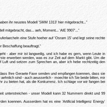
haben ihr neustes Modell 'SMM 1313' hier mitgebracht..."
l mitgebracht, das... aeh, Moment... 'AIE 9907'..."
uferlaecheln eine Stufe hoeher auf 'Osram 15' und legt seine rechte
r Beschaffung beauftragt."
 - aber mir ist langweilig, und ich habe es gern, wenn Leute in
euerste erwerben werden, was es zur Zeit auf dem Markt gibt. Um die
ief Luft und setzen zum Sprechen an, aber ich hebe rechtzeitig den
, dass Ihre Geraete Faxe senden und empfangen koennen, dass sie
hnlich sind - auch aeusserlich - moechte ich Sie beide bitten, mir
zu bieten hat, als die Konkurrenz. Ich schlage vor wir fangen bei
eit unterstreichen - unser Modell kann 32 Nummern direkt und 99
n koennen. Ausserdem hat es eine 'Artificial Intelligenz Energy'