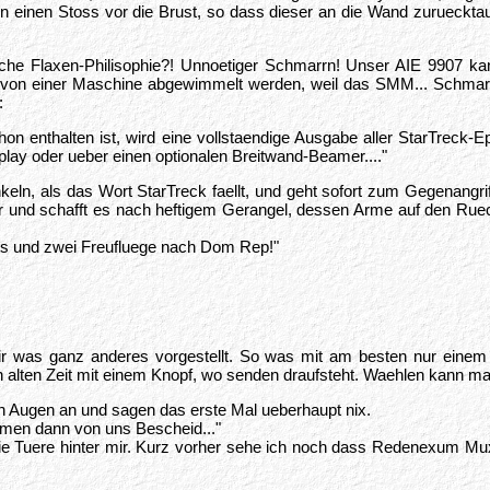
n einen Stoss vor die Brust, so dass dieser an die Wand zuruecktau
eische Flaxen-Philisophie?! Unnoetiger Schmarrn! Unser AIE 9907 
e von einer Maschine abgewimmelt werden, weil das SMM... Schmarr
:
enthalten ist, wird eine vollstaendige Ausgabe aller StarTreck-Ep
lay oder ueber einen optionalen Breitwand-Beamer...."
, als das Wort StarTreck faellt, und geht sofort zum Gegenangriff
er und schafft es nach heftigem Gerangel, dessen Arme auf den Ru
ss und zwei Freufluege nach Dom Rep!"
ch mir was ganz anderes vorgestellt. So was mit am besten nur einem
alten Zeit mit einem Knopf, wo senden draufsteht. Waehlen kann ma
en Augen an und sagen das erste Mal ueberhaupt nix.
mmen dann von uns Bescheid..."
 Tuere hinter mir. Kurz vorher sehe ich noch dass Redenexum Muxen