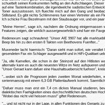
schuettelt seinen Konkurrenten heftig an den Aufschlaegen. Dieser
auf eine Tastenkombination, die irgendwelche sadistischen Entwic
Toner auszustossen. Ich fluechte mich auf den Gang und beobach
Stillstand. Es gibt nichts Schlimmeres fuer einen Vertreter als ein
Ich schicke Frau Bezelmann mit den Staubsauger vor, und ein paar 
"Meine Herren", sage ich, nachdem die Ordnung einigermassen w
Features zeigen, die wirklich aussergewoehnlich sind fuer ein Faxger
Redenexum sagt schnaufend: "Unser AIE 9907 hat alle marktueblic
Beep bis hin zu den ersten 8 Takten von Beethovens Fuenfter..."
Muxeneder lacht haemisch: "Daran sieht man sofort, wie veraltet 
gesendeten Fax ein Schlager ausgewaehlt und in HiFi-Qualitaet ueb
"Ja, olle Kamellen, die schon in der Steinzeit auf den Hitlisten
alternativ kann es auch die neuesten Witze im Netz aufspueren und
"Unser Geraet kann dafuer eine Haushaltsuebersicht fuehren", kreis
"...wobei sich die Prognosen jeden zweiten Monat wiederholen,
serienmaessig mit einem 6,3 GB Plattenlaufwerk kommt. Saemtliche
"Dafuer muss man erst ein 7,4 cm dickes Manual studieren, be
dialektischen Faehigkeiten eines durchschnittlichen deutschen Hoch
"Wobei das nicht viel heissen muss!" giftet Redenexum.
"... und ist nicht nur in der Lage, in allen Funktionen des Geraet