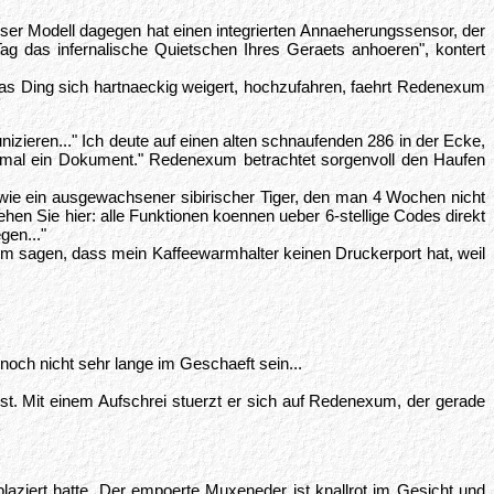
nser Modell dagegen hat einen integrierten Annaeherungssensor, der
ag das infernalische Quietschen Ihres Geraets anhoeren", kontert
das Ding sich hartnaeckig weigert, hochzufahren, faehrt Redenexum
izieren..." Ich deute auf einen alten schnaufenden 286 in der Ecke,
 mal ein Dokument." Redenexum betrachtet sorgenvoll den Haufen
wie ein ausgewachsener sibirischer Tiger, den man 4 Wochen nicht
ehen Sie hier: alle Funktionen koennen ueber 6-stellige Codes direkt
gen..."
h ihm sagen, dass mein Kaffeewarmhalter keinen Druckerport hat, weil
noch nicht sehr lange im Geschaeft sein...
st. Mit einem Aufschrei stuerzt er sich auf Redenexum, der gerade
aziert hatte. Der empoerte Muxeneder ist knallrot im Gesicht und