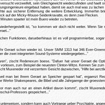
 versucht verzweifelt, sein Gleichgewicht wiederzufinden und haelt 
klungsingenieure eingebaut haben, damit sie auch mal was zu lachen
te aus sicherer Entfernung die weitere Entwicklung. Immerhin bri
 Fleck auf der Micky-Mouse-Seidenkravatte, es denn zwei Flecken.
Minuten spaeter ist mein Buero wieder zu betreten.
iederhergestellt ist, "so kommen wir doch nicht weiter. Wenn Si
aet..."
hen Funktionen, darueberhinaus ist es voll programmierbar, sogar 
Ihr Geraet schon wieder ist. Unser SMM 1313 hat 346 Ever-Greens fe
er die zwei integrierten Sound-Systeme wiedergegeben..."
 waren", zischt Redenexum boese. "Dafuer hat unser Geraet die Opt
 vorlesen, zum Beispiel die neuesten Clinton-Witze. Kennen Sie zum 
cht Muxeneder mit verzerrtem Gesicht dazwischen, "Hilfe bei aerztli
 weil man bei Ihrem Geraet an Speicher gespart hat", ergaenzt Re
 Werke Shakespeares, die Bibel und alle Jahrgaenge der groessten d
vor man auch nur an einen Artikel davon kommt", zischt Muxenede
schul-Professors gespeichert..."
s zu unterweisen, sondern kann auch Vortraege ueber Psychiatrie, an