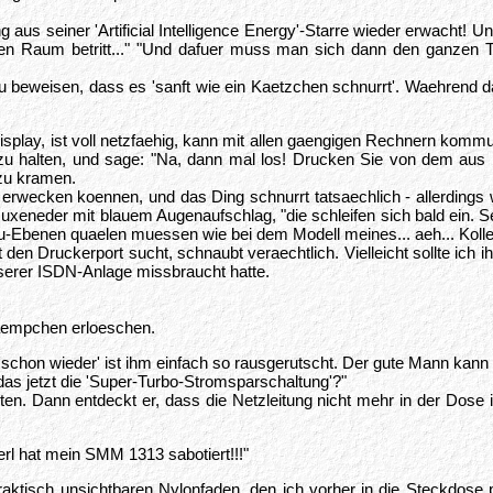
aus seiner 'Artificial Intelligence Energy'-Starre wieder erwacht! U
den Raum betritt..." "Und dafuer muss man sich dann den ganzen T
u beweisen, dass es 'sanft wie ein Kaetzchen schnurrt'. Waehrend 
isplay, ist voll netzfaehig, kann mit allen gaengigen Rechnern kommun
u halten, und sage: "Na, dann mal los! Drucken Sie von dem aus
 zu kramen.
rwecken koennen, und das Ding schnurrt tatsaechlich - allerdings 
Muxeneder mit blauem Augenaufschlag, "die schleifen sich bald ein. S
u-Ebenen quaelen muessen wie bei dem Modell meines... aeh... Kolle
t den Druckerport sucht, schnaubt veraechtlich. Vielleicht sollte ic
unserer ISDN-Anlage missbraucht hatte.
Laempchen erloeschen.
schon wieder' ist ihm einfach so rausgerutscht. Der gute Mann kann 
das jetzt die 'Super-Turbo-Stromsparschaltung'?"
en. Dann entdeckt er, dass die Netzleitung nicht mehr in der Dose i
erl hat mein SMM 1313 sabotiert!!!"
isch unsichtbaren Nylonfaden, den ich vorher in die Steckdose pl