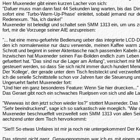
Herr Muxeneder gibt einen kurzen Lacher von sich:
"Dafuer muss man dann fast 44 Sekunden lang warten, bis das Ding 
sofort eine 'Turbo-Warm-Up-Phase' einleitet, sobald jemand nur 
Redenexum. "Na, ich danke!"
Muxeneder ist beleidigt und schaltet sein SMM 1313 ein, um uns z
fort, mir die Vorzuege seiner AIE anzupreisen:
"... hat eine menu-gefuehrte Bedienung ueber das integrierte LCD-D
den ich normalerweise nur dazu verwende, meinen Kaffee warm z
Schrott und beginnt in seiner Aktentasche nach passenden Kabeln
Inzwischen hat Muxeneder seinen Fax-Boliden endlich zum Leben e
gefuettert hat. "Das sind nur die Lager am Anfang", versichert mir 
gesteuert werden, so dass Sie sich nicht immer durch hundert Men
Der 'Kollege', der gerade unter dem Tisch feststeckt und verzweifel
ich die serielle Schnittstelle schon vor Jahren fuer die Steuerung 
Ungeruehrt faehrt Muxeneder fort:
"Und hier ein ganz besonderes Feature: Wenn Sie hier druecken..."
Das Geraet gibt noch ein schwaches Ruelpsen von sich und alle 
"Wwwwas ist den jetzt schon wieder los?" stottert Muxeneder. Das '
"Sehr beeindruckend", sage ich so sarkastisch wie moeglich. "War 
Muxeneder beschnueffelt verzweifelt sein SMM 1313 von allen Seit
aechzend unter dem Tisch hervorkommt:
"Sie!!! So etwas Unfaires ist mir ja noch nie untergekommen! Der K
Das stimmt nicht ganz. Genaugenommen war ich es mit einem prakt