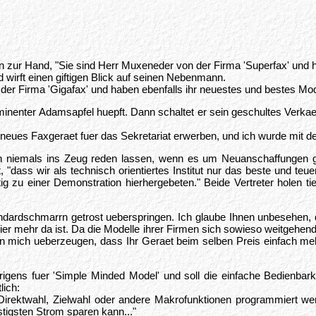
en zur Hand, "Sie sind Herr Muxeneder von der Firma 'Superfax' und 
 wirft einen giftigen Blick auf seinen Nebenmann.
er Firma 'Gigafax' und haben ebenfalls ihr neuestes und bestes Model
ominenter Adamsapfel huepft. Dann schaltet er sein geschultes Verkae
neues Faxgeraet fuer das Sekretariat erwerben, und ich wurde mit de
niemals ins Zeug reden lassen, wenn es um Neuanschaffungen geht
rt, "dass wir als technisch orientiertes Institut nur das beste und t
ig zu einer Demonstration hierhergebeten." Beide Vertreter holen t
ndardschmarrn getrost ueberspringen. Ich glaube Ihnen unbesehen
mehr da ist. Da die Modelle ihrer Firmen sich sowieso weitgehend ae
 mich ueberzeugen, dass Ihr Geraet beim selben Preis einfach mehr 
igens fuer 'Simple Minded Model' und soll die einfache Bedienbark
lich:
irektwahl, Zielwahl oder andere Makrofunktionen programmiert werde
igsten Strom sparen kann..."